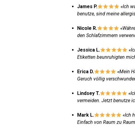
James P.
«Ich w
benutze, sind meine allerg
Nicole R.
«Währe
den Schlafzimmern verwende,
Jessica L.
«I
Etiketten beunruhigten mich
Erica D.
«Mein Ha
Geruch völlig verschwunden
Lindsey T.
«I
vermeiden. Jetzt benutze ic
Mark L.
«Ich 
Einfach von Raum zu Raum 