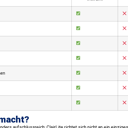
hen
emacht?
s aufschlussreich: ClairLite richtet sich nicht an ein einziges 